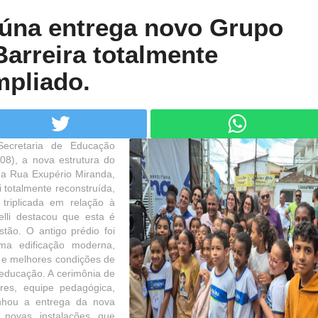
taúna entrega novo Grupo
Barreira totalmente
mpliado.
Secretaria de Educação
08), a nova estrutura do
 na Rua Exupério Miranda,
 totalmente reconstruída,
triplicada em relação à
elli destacou que esta é
tão. O antigo prédio foi
ma edificação moderna,
o e melhores condições de
 educação. A cerimônia de
ores, equipe pedagógica,
nhou a entrega da nova
 novas instalações que