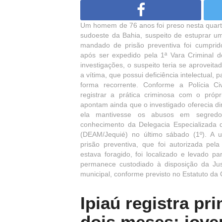
Um homem de 76 anos foi preso nesta quarta
sudoeste da Bahia, suspeito de estuprar u
mandado de prisão preventiva foi cumprid
após ser expedido pela 1ª Vara Criminal 
investigações, o suspeito teria se aproveita
a vítima, que possui deficiência intelectual,
forma recorrente. Conforme a Polícia Ci
registrar a prática criminosa com o própr
apontam ainda que o investigado oferecia d
ela mantivesse os abusos em segred
conhecimento da Delegacia Especializada 
(DEAM/Jequié) no último sábado (1º). A u
prisão preventiva, que foi autorizada pe
estava foragido, foi localizado e levado par
permanece custodiado à disposição da Jus
municipal, conforme previsto no Estatuto da
Ipiaú registra p
dois meses; jove