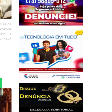
Lula da
próximos
latou a
judá-lo