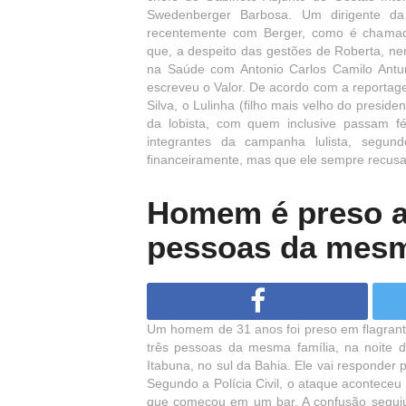
Swedenberger Barbosa. Um dirigente d
recentemente com Berger, como é chamado
que, a despeito das gestões de Roberta, ne
na Saúde com Antonio Carlos Camilo Antu
escreveu o Valor. De acordo com a reportag
Silva, o Lulinha (filho mais velho do presid
da lobista, com quem inclusive passam f
integrantes da campanha lulista, segun
financeiramente, mas que ele sempre recu
Homem é preso ap
pessoas da mesm
Um homem de 31 anos foi preso em flagrante
três pessoas da mesma família, na noite de
Itabuna, no sul da Bahia. Ele vai responder p
Segundo a Polícia Civil, o ataque acontece
que começou em um bar. A confusão seguiu