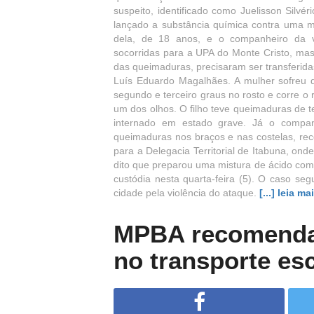
suspeito, identificado como Juelisson Silvéri
lançado a substância química contra uma mu
dela, de 18 anos, e o companheiro da v
socorridas para a UPA do Monte Cristo, mas
das queimaduras, precisaram ser transferida
Luís Eduardo Magalhães. A mulher sofreu 
segundo e terceiro graus no rosto e corre o 
um dos olhos. O filho teve queimaduras de 
internado em estado grave. Já o compan
queimaduras nos braços e nas costelas, rece
para a Delegacia Territorial de Itabuna, ond
dito que preparou uma mistura de ácido com
custódia nesta quarta-feira (5). O caso seg
cidade pela violência do ataque.
[...] leia ma
MPBA recomenda 
no transporte es