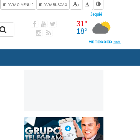
IR PARA O MENU
2
IR PARA BUSCA
3
+
-