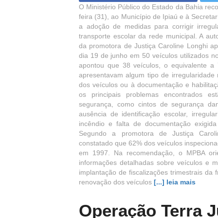
O Ministério Público do Estado da Bahia rec
feira (31), ao Município de Ipiaú e à Secret
a adoção de medidas para corrigir irregula
transporte escolar da rede municipal. A au
da promotora de Justiça Caroline Longhi ap
dia 19 de junho em 50 veículos utilizados n
apontou que 38 veículos, o equivalente a 7
apresentavam algum tipo de irregularidade 
dos veículos ou à documentação e habilitaç
os principais problemas encontrados es
segurança, como cintos de segurança dani
ausência de identificação escolar, irregul
incêndio e falta de documentação exigida
Segundo a promotora de Justiça Caroli
constatado que 62% dos veículos inspeciona
em 1997. Na recomendação, o MPBA orien
informações detalhadas sobre veículos e mo
implantação de fiscalizações trimestrais da f
renovação dos veículos
[...] leia mais
Operação Terra J