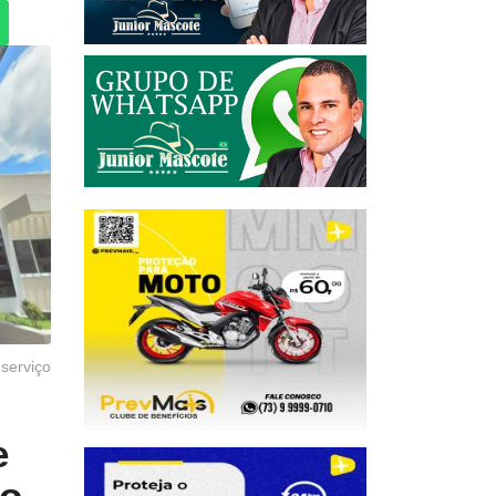
serviço
e
ro