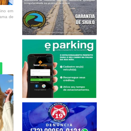
sino em
rama de