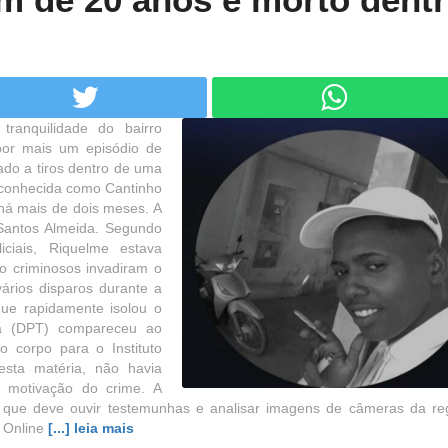
tranquilidade do bairro
 por mais um episódio de
ado a tiros dentro de uma
 conhecida como Cantinho
 há mais de dois meses. A
 Santos Almeida. Segundo
iciais, Riquelme estava
o criminosos invadiram o
ários disparos durante a
que rapidamente isolou o
ca (DPT) compareceu ao
o corpo para o Instituto
esta matéria, não havia
a motivação do crime. A
il, que deve ouvir testemunhas e analisar imagens de câmeras da re
ú Online
[...] leia mais