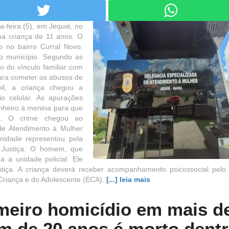
-feira (5), em Jequié, no
ma criança de 11 anos. O
o no bairro Curral Novo,
do município. Segundo as
do do vínculo familiar com
 para cometer os abusos de
vil, a criança chegou a
io celular. As apurações
inheiro à menina para que
o. O crime chegou ao
de Atendimento à Mulher
nidade representou pela
la Justiça. O homem, que
a a unidade policial. Ele
tiça. A criança deverá receber acompanhamento psicossocial pelo 
 Criança e do Adolescente (ECA).
[...] leia mais
rimeiro homicídio em mais d
m de 20 anos é morto dent