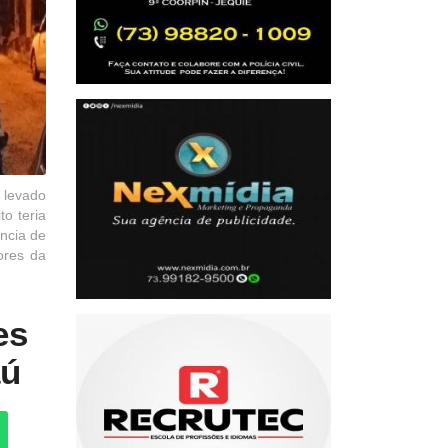
 levado
to teria
ncia de
ores da
es
aú