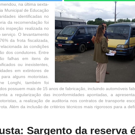
omendou, na última sexta-
aria Municipal de Educação
ridades identificadas no
toria da recomendação foi
ós inspeção realizada no
o serviço. O levantamento
6% da frota fiscalizada,
relacionada às condições
ão dos condutores. Entre
tão falhas em itens de
ficados ou inexistentes,
aridades em extintores de
 para alguns motoristas.
ne Longhi, também foi
dos possuem mais de 15 anos de fabricação, incluindo automóveis fab
ta a regularização das inconformidades apontadas, a apresent
toristas, a realização de auditoria nos contratos de transporte esco
rota. Além da inclusão de critérios técnicos mais rigorosos para a def
usta: Sargento da reserva 