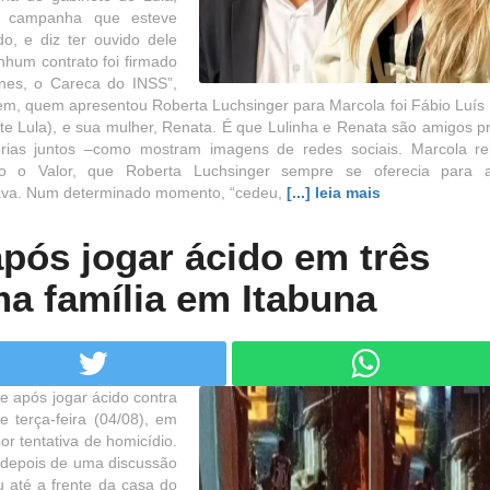
a campanha que esteve
, e diz ter ouvido dele
nhum contrato foi firmado
nes, o Careca do INSS”,
em, quem apresentou Roberta Luchsinger para Marcola foi Fábio Luís 
ente Lula), e sua mulher, Renata. É que Lulinha e Renata são amigos 
érias juntos –como mostram imagens de redes sociais. Marcola re
do o Valor, que Roberta Luchsinger sempre se oferecia para a
sava. Num determinado momento, “cedeu,
[...] leia mais
ós jogar ácido em três
a família em Itabuna
 após jogar ácido contra
 terça-feira (04/08), em
or tentativa de homicídio.
u depois de uma discussão
 até a frente da casa do