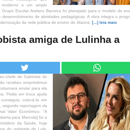
rio moderno e um amplo
 Grupo Escolar Arelano Barreira foi planejado para o modelo de en
 desenvolvimento de atividades pedagógicas. A obra integra o prog
dernização da rede pública de ensino de Jitaúna.
[...] leia mais
obista amiga de Lulinha a
 ex-chefe de Gabinete do
 não recebeu empréstimos
costumava enviar para ela
va. Pedia em troca ajuda
 conseguiu colocá-la em
e, segundo reportagem da
rnal Valor Econômico. “A
berta para Marcola] foi a
inistério da Saúde, hoje
rna do gabinete de Lula,