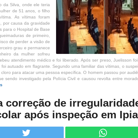
o da Silva, onde ele teria
lher de 51 anos, o filho
ítima. As vítimas foram
, por causa da gravidade
s para o Hospital de Base
queimaduras de primeiro,
risco de perder a visão de
terceiro grau e permanece
heiro da mulher sofreu
beu atendimento médico e foi liberado. Após ser preso, Juelisson foi
e foi autuado em flagrante. Segundo uma familiar das vítimas, o suspei
 cloro para atacar uma pessoa específica. O homem passou por audiê
ue sendo investigado pela Polícia Civil e causou revolta entre morad
is
correção de irregularidad
colar após inspeção em Ipi