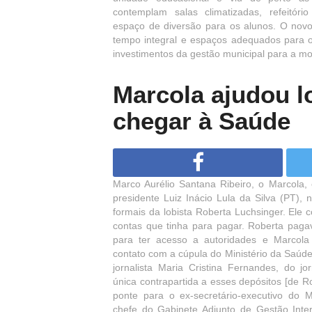
contemplam salas climatizadas, refeitó
espaço de diversão para os alunos. O novo
tempo integral e espaços adequados para o
investimentos da gestão municipal para a mo
Marcola ajudou l
chegar à Saúde
Marco Aurélio Santana Ribeiro, o Marcola,
presidente Luiz Inácio Lula da Silva (PT),
formais da lobista Roberta Luchsinger. Ele 
contas que tinha para pagar. Roberta paga
para ter acesso a autoridades e Marcola
contato com a cúpula do Ministério da Saúd
jornalista Maria Cristina Fernandes, do jo
única contrapartida a esses depósitos [de Ro
ponte para o ex-secretário-executivo do M
chefe do Gabinete Adjunto de Gestão Inte