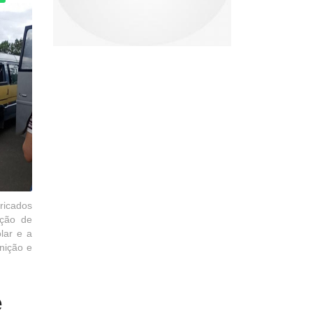
ricados
ação de
lar e a
inição e
é